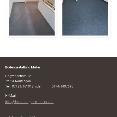
Bodengestaltung Müller
Hegwiesenstr. 12
72764 Reutlingen
Tel.: 07121/161013 oder 0174/1407695
E-Mail:
i
nfo@bodenleger-mueller.de