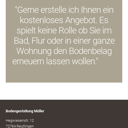
"Gerne erstelle ich Ihnen ein
kostenloses Angebot. Es
spielt keine Rolle ob Sie im
Bad, Flur oder in einer ganze
Wohnung den Bodenbelag
erneuern lassen wollen."
Bodengestaltung Müller
Hegwiesenstr. 12
72764 Reutlingen