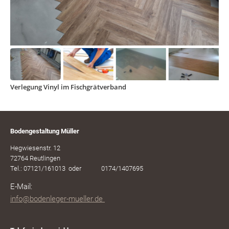
Verlegung Vinyl im Fischgrätverband
Bodengestaltung Müller
Hegwiesenstr. 12
72764 Reutlingen
Tel.: 07121/161013 oder 0174/1407695
E-Mail:
i
nfo@bodenleger-mueller.de